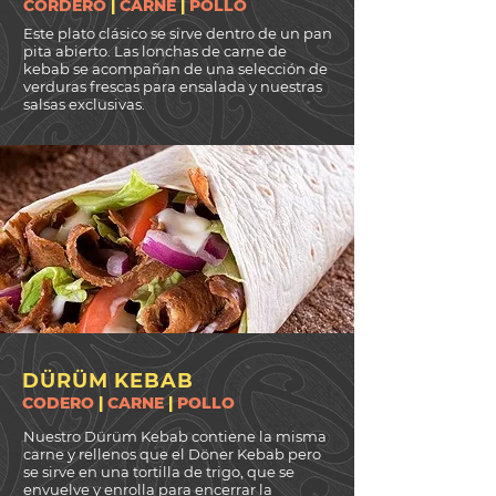
CORDERO
|
CARNE
|
POLLO
Este plato clásico se sirve dentro de un pan
pita abierto. Las lonchas de carne de
kebab se acompañan de una selección de
verduras frescas para ensalada y nuestras
salsas exclusivas.
DÜRÜM KEBAB
CODERO
|
CARNE
|
POLLO
Nuestro Dürüm Kebab contiene la misma
carne y rellenos que el Döner Kebab pero
se sirve en una tortilla de trigo, que se
envuelve y enrolla para encerrar la