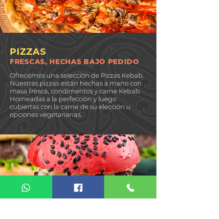
PIZZAS
FRESCAS, HECHAS BAJO PEDIDO
Ofrecemos una selección de Pizzas Kebab.
Nuestras pizzas están hechas a mano con
masa fresca, condimentos y carne Kebab.
Horneadas a la perfección y luego
cubiertas con la carne de su elección u
opciones vegetarianas.