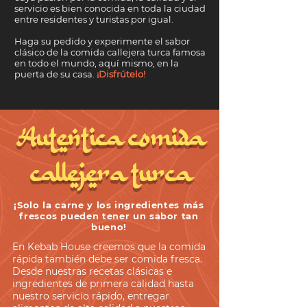
servicio es bien conocida en toda la ciudad
entre residentes y turistas por igual.
Haga su pedido y experimente el sabor
clásico de la comida callejera turca famosa
en todo el mundo, aquí mismo, en la
puerta de su casa.
¡Disfrútelo!
Autentica comida
callejera turca
¡Solo la carne y los ingredientes más
frescos pueden tener un sabor tan
bueno!
En Kebab House creemos que la comida
rápida también debe ser comida fresca.
Desde nuestras recetas clásicas e
ingredientes de primera calidad hasta
nuestro servicio rápido, entregar