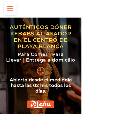
AUTÉNTICOS DÓNER
KEBABS AL ASADOR
EN EL CENTRO DE
PLAYA BLANCA
Para Comer
|
Para
Llevar
|
Entrega a domicilio
Abierto desde el mediodía
hasta las 02 hrs todos los
días.
Menu